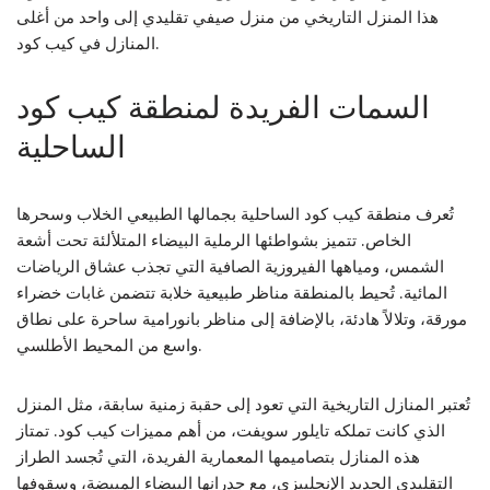
هذا المنزل التاريخي من منزل صيفي تقليدي إلى واحد من أغلى
المنازل في كيب كود.
السمات الفريدة لمنطقة كيب كود
الساحلية
تُعرف منطقة كيب كود الساحلية بجمالها الطبيعي الخلاب وسحرها
الخاص. تتميز بشواطئها الرملية البيضاء المتلألئة تحت أشعة
الشمس، ومياهها الفيروزية الصافية التي تجذب عشاق الرياضات
المائية. تُحيط بالمنطقة مناظر طبيعية خلابة تتضمن غابات خضراء
مورقة، وتلالاً هادئة، بالإضافة إلى مناظر بانورامية ساحرة على نطاق
واسع من المحيط الأطلسي.
تُعتبر المنازل التاريخية التي تعود إلى حقبة زمنية سابقة، مثل المنزل
الذي كانت تملكه تايلور سويفت، من أهم مميزات كيب كود. تمتاز
هذه المنازل بتصاميمها المعمارية الفريدة، التي تُجسد الطراز
التقليدي الجديد الإنجلييزي، مع جدرانها البيضاء المبيضة، وسقوفها