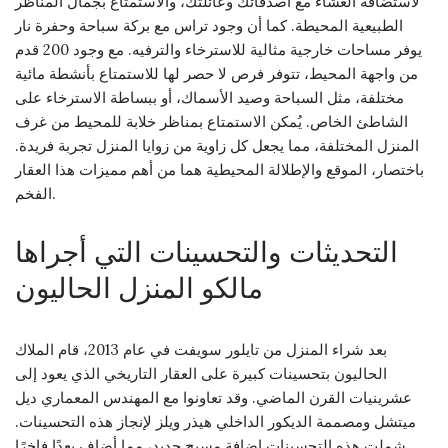
لاستضافة العشاء مع أصدقائك وعائلتك، والاستمتاع بجمال المناظر
الطبيعية المحيطة. كما أن وجود تراس مع بركة سباحة وحفرة نار
يوفر مساحات خارجية مثالية للاسترخاء والترفيه. مع وجود 200 قدم
من واجهة المحيط، تتوفر فرص لا حصر لها للاستمتاع بأنشطة مائية
مختلفة، مثل السباحة وصيد الأسماك، أو ببساطة الاسترخاء على
الشاطئ الخاص. يُمكن الاستمتاع بمناظر خلابة للمحيط من غرف
المنزل المختلفة، مما يجعل كل زاوية من زوايا المنزل تجربة فريدة.
باختصار، الموقع والإطلالة المحيطية هما من أهم مميزات هذا العقار
الفخم.
التحديثات والتحسينات التي أجراها
مالكو المنزل الحاليون
بعد شراء المنزل من تايلور سويفت في عام 2013، قام الملاك
الحاليون بتحسينات كبيرة على العقار التاريخي الذي يعود إلى
عشرينيات القرن الماضي. وقد تعاونوا مع المهندس المعماري ديل
ميتشل ومصممة الديكور الداخلي هيذر ويلز لإنجاز هذه التحسينات.
شملت هذه التحسينات إضافة مسبح جديد، مما أضاف بعدًا فاخرًا