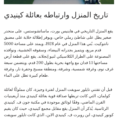
تاريخ المنزل وارتباطه بعائلة كينيدي
يقع المنزل التاريخي في هاينيس بورت، ماساتشوستس، على منحدر
صغير يطل على شاطئ رملي خاص، ويوفر إطلالة خلابة على مضيق
نانتوكيت. بُني هذا المنزل في عام 1928، ويمتد على مساحة 5000
قدم مربع، ويتميز بجدرانه البيضاء، وسقوفه الخشبية، ونوافذه
المصنوعة على الطراز الكلاسيكي لنيو إنجلاند. يقع على قطعة أرض
مساحتها 1.1 فدان مع واجهة بحرية بطول 200 قدم، ويتضمن سبعة
غرف نوم، وغرفة شمسية، وشرفة، ومنطقة مسبح وحفرة نار، وغرفة
طعام كبيرة تطل على الماء.
قبل أن تقتني تايلور سويفت المنزل لفترة وجيزة، كان مملوكًا لعائلة
كولمان، التي كانت تربطها صداقة قوية بعائلة كينيدي منذ أربعينيات
القرن الماضي، وفقًا لوثائق موجودة في مكتبة جون ف. كينيدي
الرئاسية. يُذكر أن المنزل يقع مقابل مجمع كينيدي، حيث كان يقيم
كونور كينيدي، ابن روبرت ف. كينيدي الابن، الذي كانت تايلور سويفت