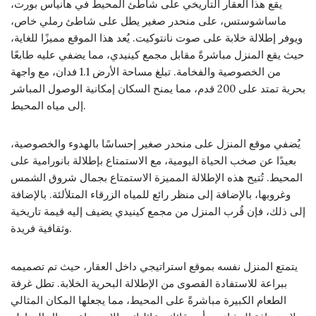
يقع هذا العقار التاريخي على شاطئ المحيط في هانياس بورت،
ماساشوستس، على منحدر صغير يطل على شاطئ رملي خاص،
ويوفر إطلالة خلابة على صوت نانتوكيت. يُعد هذا الموقع مميزًا للغاية،
حيث يقع المنزل مباشرةً مقابل مجمع كينيدي، مما يضفي عليه طابعًا
من الخصوصية والفخامة. تبلغ مساحة الأرض 1.1 فدان، مع واجهة
بحرية تمتد على 200 قدم، مما يمنح السكان إمكانية الوصول المباشر
إلى مياه المحيط.
يُضفي موقع المنزل على منحدر صغير إحساسًا بالهدوء والخصوصية،
بعيدًا عن صخب الحياة اليومية، مع الاستمتاع بإطلالة بانورامية على
المحيط. تُتيح هذه الإطلالة المميزة الاستمتاع بجمال شروق الشمس
وغروبها، بالإضافة إلى منظر رائع للمياه الزرقاء المتلألئة. بالإضافة
إلى ذلك، فإن قُرب المنزل من مجمع كينيدي يضيف إليه قيمة تاريخية
وثقافية فريدة.
يتمتع المنزل نفسه بموقع استراتيجي داخل العقار، حيث تم تصميمه
ببراعة للاستفادة القصوى من الإطلالة البحرية الخلابة. تطل غرفة
الطعام الكبيرة مباشرةً على المحيط، مما يجعلها المكان المثالي