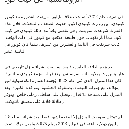
في صيف عام 2012، أصبحت علاقة تايلور سويفت القصيرة مع كونور
كينيدي، ابن روبرت كينيدي الابن، حديث الصحف والمجلات. خلال هذه
الفترة، شوهدت سويفت وهي تقضي وقتاً مع عائلة كينيدي في كيب
كود، مما أثار تكهنات حول طبيعة علاقتها مع كونور. في ذلك الوقت،
كانت سويفت في الثانية والعشرين من عمرها، بينما كان كونور في
الثامنة عشر.
بعد هذه العلاقة العابرة، قامت سويفت بشراء منزل تاريخي في
هايانيسبورت بولاية ماساتشوستس، يقع قبالة مجمع كينيدي مباشرةً.
كان هذا المنزل، الذي بُني عام 1928، يُجسد العمارة الكلاسيكية لنيو
إنجلاند، مع جدرانه البيضاء، وسقوفه الخشبية، ونوافذه الكبيرة. يقع
المنزل على مساحة 1.1 فدان، ويطل على شاطئ رملي خاص، ويوفر
إطلالة خلابة على مضيق نانتوكيت.
لم تمتلك سويفت المنزل إلا لبضعة أشهر فقط. بعد شرائه بمبلغ 4.8
مليون دولار، باعته في فبراير 2013 بمبلغ 5.675 مليون دولار. تمت