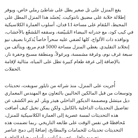
يقع المنزل على تل صغير يطل على شاطئ رملي خاص، ويوفر
إطلالة خلابة على مضيق نانتوكيت. يُجسّد هذا المنزل المطل على
المحيط، المُقام على مساحة 1.1 فدان، أسلوب العمارة الكلاسيكية
في كيب كود، مع جدرانه البيضاء المُبيّضة، وسقفه المُشعّع بالأخشاب،
ونوافذه ذات الألواح، كلها تُضفي عليه سحراً خاصاً يُذكرنا بصيف نيو
إنجلاند التقليدي. يغطي المنزل مساحة 5000 قدم مربع، ويتألف من
سبعة غرف نوم، وغرفة مشمسة، وبرغولاً، ومنطقة مسبح وحفرة نار،
بالإضافة إلى غرفة طعام كبيرة تطل على المياه، مثالية لإقامة
الحفلات.
أُجريت على المنزل، منذ شرائه من تايلور سويفت، تحديثات
وتوسعات من قبل المالكين الحاليين بالتعاون مع المهندس المعماري
ديل ميتشل ومصممة الديكور الداخلي هيذر ويلز. لم يتم الكشف عن
تفاصيل التحديثات الداخلية بالكامل، ولكن يمكن تخيل كيف أضافت
هذه التحديثات لمسة عصرية إلى العمارة الكلاسيكية للمنزل،
مُحافظةً في نفس الوقت على طابعه التاريخي. ربما تضمنت هذه
التحديثات تحديثات للحمامات والمطابخ، إضافةً إلى دمج عناصر
تصميم داخلي عصرية تُناسب أسلوب حياة الفاخرة.