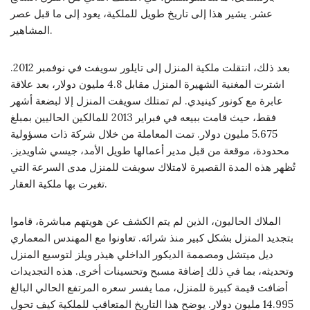
عشر. يشير هذا إلى تاريخ طويل للملكية، يعود إلى ما قبل عصر
المشاهير.
بعد ذلك، انتقلت ملكية المنزل إلى تايلور سويفت في نوفمبر 2012.
اشترت المغنية الشهيرة المنزل مقابل 4.8 مليون دولار، بعد علاقة
عابرة مع كونور كينيدي. لم تمتلك سويفت المنزل إلا لبضعة أشهر
فقط، حيث قامت ببيعه في فبراير 2013 للمالكين الحاليين بمبلغ
5.675 مليون دولار. تمت المعاملة من خلال شركة ذات مسؤولية
محدودة، موقعة من قبل مدير أعمالها طويل الأمد، جيسي شاويديز.
تُظهر هذه المدة القصيرة لامتلاك سويفت للمنزل مدى السرعة التي
تغيرت بها ملكية العقار.
الملاك الحاليون، الذين لم يتم الكشف عن هويتهم مباشرة، قاموا
بتجديد المنزل بشكل كبير منذ شرائه. تعاونوا مع المهندس المعماري
ديل ميتشل ومصممة الديكور الداخلي هيذر ويلز لتوسيع المنزل
وتحديثه، بما في ذلك إضافة مسبح وتحسينات أخرى. هذه التجديدات
أضافت قيمة كبيرة للمنزل، مما يفسر سعره المرتفع الحالي البالغ
14.995 مليون دولار. يوضح هذا التاريخ المتعاقب للملكية كيف تحول