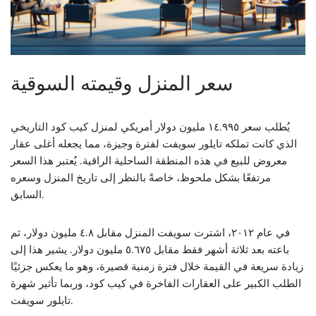
سعر المنزل وقيمته السوقية
يُطلب سعر ١٤.٩٩٥ مليون دولار أمريكي لمنزل كيب كود التاريخي
الذي كانت تملكه تايلور سويفت لفترة وجيزة، مما يجعله أغلى عقار
معروض للبيع في هذه المنطقة الساحلية الراقية. يُعتبر هذا السعر
مرتفعًا بشكل ملحوظ، خاصةً بالنظر إلى تاريخ المنزل وسعره
السابق.
في عام ٢٠١٢، اشترت سويفت المنزل مقابل ٤.٨ مليون دولار، ثم
باعته بعد ثلاثة أشهر فقط مقابل ٥.٦٧٥ مليون دولار. يشير هذا إلى
زيادة سريعة في القيمة خلال فترة زمنية قصيرة، وهو ما يعكس جزئيًا
الطلب الكبير على العقارات الفاخرة في كيب كود، وربما تأثير شهرة
تايلور سويفت.