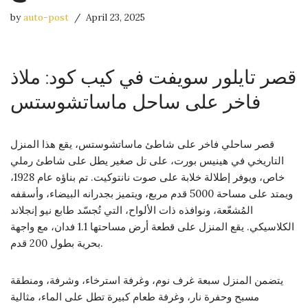
by
auto-post
April 23, 2025
قصر تايلور سويفت في كيب كود: ملاذ
فاخر على ساحل ماساتشوستس
قصر ساحلي فاخر على شاطئ ماساتشوستس، يقع هذا المنزل
التاريخي في هينيس بورت، على تل صغير يطل على شاطئ رملي
خاص، ويوفر إطلالة خلابة على صوت نانتوكيت. تم بناؤه عام 1928،
ويمتد على مساحة 5000 قدم مربع، ويتميز بجدرانه البيضاء، وأسقفه
المُشعّعة، ونوافذه ذات الألواح، التي تُجسّد طابع نيو إنجلاند
الكلاسيكي. يقع المنزل على قطعة أرض مساحتها 1.1 فدان، مع واجهة
بحرية بطول 200 قدم.
يتضمن المنزل سبعة غرف نوم، وغرفة استرخاء، وشرفة، ومنطقة
مسبح وحفرة نار، وغرفة طعام كبيرة تطل على الماء، مثالية