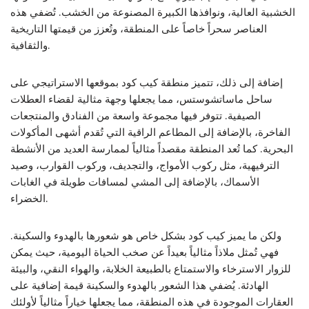
الخشبية العالية، ونوافذها الكبيرة المصنوعة من الخشب. تُضفي هذه
العناصر سحراً خاصاً على المنطقة، وتُعزز من قيمتها التاريخية
والثقافية.
إضافة إلى ذلك، تتميز منطقة كيب كود بموقعها الاستراتيجي على
ساحل ماساتشوستس، مما يجعلها وجهة مثالية لقضاء العطلات
الصيفية. تتوفر فيها مجموعة واسعة من الفنادق والمنتجعات
الفاخرة، بالإضافة إلى المطاعم الراقية التي تُقدم أشهى المأكولات
البحرية. كما تُعد المنطقة مقصداً مثالياً لممارسة العديد من الأنشطة
الترفيهية، مثل ركوب الأمواج، والتجديف، وركوب القوارب، وصيد
الأسماك، بالإضافة إلى المشي لمسافات طويلة في الغابات
الخضراء.
ولكن ما يميز كيب كود بشكل خاص هو شعورها بالهدوء والسكينة.
فهي تُمثل ملاذاً مثالياً بعيداً عن صخب الحياة اليومية، حيث يمكن
للزوار الاسترخاء والاستمتاع بالطبيعة الخلابة، والهواء النقي، والبيئة
الهادئة. يُضفي هذا الشعور بالهدوء والسكينة قيمة إضافية على
العقارات الموجودة في هذه المنطقة، مما يجعلها خياراً مثالياً لأولئك