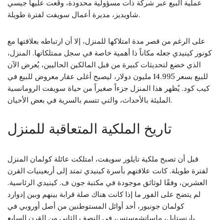
عملية البيع عبر شركة ذات مسؤولية محدودة، وقّعت عليها جيسي
شاويديز، مديرة أعمال سويفت لفترة طويلة.
على الرغم من قصر مدة امتلاكها للمنزل، إلا أن ارتباطه بعلاقتها مع
كونور كينيدي جعله مكاناً ذا أهمية خاصة في سجل ممتلكاتها. المنزل،
الذي خضع لتحديثات كبيرة من قبل المالكين الحاليين، يُعرض الآن
للبيع بسعر 14.995 مليون دولار، ليصبح أغلى عقار معروض للبيع في
كيب كود. يُظهر هذا المنزل جزءاً صغيراً من حياة سويفت الرومانسية
المليئة بالأحداث، والتي تتسم بالسرية في بعض الأحيان.
تاريخ الملكية المتعاقبة للمنزل
قبل أن تصبح ملكية تايلور سويفت، امتلكت عائلة كولمان المنزل
لفترة طويلة. كانت علاقتهم بأسرة كينيدي تمتد إلى أربعينيات القرن
العشرين، وفقًا لوثائق موجودة في مكتبة جون ف. كينيدي الرئاسية.
لم يتضح على الفور ما إذا كانت هناك صلة قرابة بينهم وبين إدوارد
كولمان جونيور، أحد أوائل المستوطنين من أصل أوروبي في
بارنستابل، ماساتشوستس، في النصف الثاني من القرن السابع