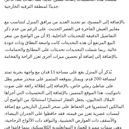
جديدًا لمنطقة الترفيه الخارجية.
بالإضافة إلى المسبح، تم تجديد العديد من مرافق المنزل لتتناسب مع
معايير العيش الفاخرة في العصر الحديث. على الرغم من عدم ذكر
التفاصيل الدقيقة للتحديثات الداخلية، إلا أن من الواضح من سعر
البيع المرتفع أن هذه التحديثات كانت واسعة النطاق وذات جودة
عالية. ربما شملت التجديدات تحديثات على المطابخ والحمامات،
بالإضافة إلى إضافة أو تحسين ميزات أخرى تعزز الراحة والفخامة.
يُذكر أن المنزل يقع على مساحة 1.1 فدان مع واجهة بحرية تمتد
لمسافة 200 قدم، ويمتاز بموقعه المتميز على منحدر صغير يطل
على شاطئ رملي خاص، بالإضافة إلى إطلالة رائعة على صوت
نانتوكيت. هذا الموقع المتميز، بالإضافة إلى التحسينات التي أجراها
الملاك الحاليون، يجعل العقار استثمارًا استثنائيًا. من الواضح أن
المالكين استثمروا في الحفاظ على سحر المنزل التاريخي مع إضافة
لمسات عصرية تعزز من قيمته. فقد حافظوا على الجدران البيضاء،
والأسقف ذات العوارض الخشبية، والنوافذ ذات الألواح الزجاجية،
وهي سمات مميزة للعمارة النيوانغلندية الكلاسيكية، بينما قاموا في