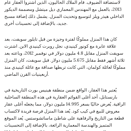
لاستضافة الضيوف. قام الملاك الحاليون، الذين اشتروا العقار عام
2013، بالعمل مع المهندس المعماري ديل ميتشل ومصممة الديكور
الداخلي هيذر ويلز لتوسيع وتحديث المنزل. يشمل ذلك إضافة مسبح
جديد، بالإضافة إلى تحسينات أخرى.
كان هذا المنزل مملوكًا لفترة وجيزة من قبل تايلور سويفت، بعد
علاقة عابرة مع كونور كينيدي، نجل روبرت كينيدي الابن. اشترت
سويفت المنزل مقابل 4.8 مليون دولار في نوفمبر 2012، وباعته بعد
ثلاثة أشهر فقط مقابل 5.675 مليون دولار. قبل سويفت، كان المنزل
مملوكًا لعائلة كولمان، التي كانت تربطها صداقة مع عائلة كينيدي منذ
أربعينيات القرن الماضي.
يُعتبر هذا العقار، الواقع ضمن منطقة هينيس بورت التاريخية في
بارنستابل، أحد أغلى القوائم العقارية في هذه المنطقة الساحلية
الراقية. يُعرض حاليًا بسعر 14.995 مليون دولار، مما يجعله أغلى عقار
معروض للبيع في كيب كود. يُعد هذا المنزل فرصة فريدة لاكتساب
قطعة من التاريخ والرفاهية على شاطئ ماساتشوستس. يُعد الموقع
المتميز والهندسة المعمارية الرائعة، بالإضافة إلى التحسينات