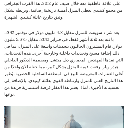
على علاقة عاطفية معه خلال صيف عام 2012. هذا القرب الجغرافي
من مجمع كينيدي يعطي المنزل أهمية تاريخية إضافية، ويربطه بشكل
وثيق بتاريخ عائلة كينيدي الشهيرة.
بعد شراء سويفت للمنزل مقابل 4.8 مليون دولار في نوفمبر 2012،
باعته بعد ثلاثة أشهر فقط، في فبراير 2013، مقابل 5.675 مليون
دولار. قام المشترون الحاليون بتحديثات واسعة على المنزل، بما في
ذلك إضافة مسبح وتجديدات داخلية وخارجية أخرى. هذه التحديثات،
التي نفذها المهندس المعماري ديل ميتشل ومصممة الديكور الداخلي
هيذر ويلز، رفعت قيمة المنزل بشكل كبير، مما جعله الآن واحدًا من
أغلى العقارات المعروضة للبيع في المنطقة الساحلية الحصرية. يُظهر
هذا التاريخ الغني للمنزل وارتباطه القوي بعائلة كينيدي، بالإضافة إلى
تحسيناته الأخيرة، لماذا يعتبر هذا العقار فرصة استثمارية فريدة من
نوعها.