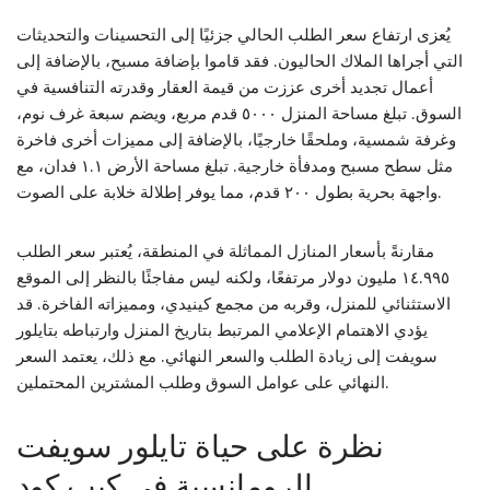
يُعزى ارتفاع سعر الطلب الحالي جزئيًا إلى التحسينات والتحديثات
التي أجراها الملاك الحاليون. فقد قاموا بإضافة مسبح، بالإضافة إلى
أعمال تجديد أخرى عززت من قيمة العقار وقدرته التنافسية في
السوق. تبلغ مساحة المنزل ٥٠٠٠ قدم مربع، ويضم سبعة غرف نوم،
وغرفة شمسية، وملحقًا خارجيًا، بالإضافة إلى مميزات أخرى فاخرة
مثل سطح مسبح ومدفأة خارجية. تبلغ مساحة الأرض ١.١ فدان، مع
واجهة بحرية بطول ٢٠٠ قدم، مما يوفر إطلالة خلابة على الصوت.
مقارنةً بأسعار المنازل المماثلة في المنطقة، يُعتبر سعر الطلب
١٤.٩٩٥ مليون دولار مرتفعًا، ولكنه ليس مفاجئًا بالنظر إلى الموقع
الاستثنائي للمنزل، وقربه من مجمع كينيدي، ومميزاته الفاخرة. قد
يؤدي الاهتمام الإعلامي المرتبط بتاريخ المنزل وارتباطه بتايلور
سويفت إلى زيادة الطلب والسعر النهائي. مع ذلك، يعتمد السعر
النهائي على عوامل السوق وطلب المشترين المحتملين.
نظرة على حياة تايلور سويفت
الرومانسية في كيب كود