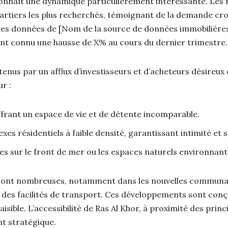
connaît une dynamique particulièrement intéressante. Les 
artiers les plus recherchés, témoignant de la demande croi
n les données de [Nom de la source de données immobilières 
nt connu une hausse de X% au cours du dernier trimestre.
enus par un afflux d’investisseurs et d’acheteurs désireux 
r :
offrant un espace de vie et de détente incomparable.
es résidentiels à faible densité, garantissant intimité et
s sur le front de mer ou les espaces naturels environnants
sont nombreuses, notamment dans les nouvelles communaut
es facilités de transport. Ces développements sont conçus
aisible. L’accessibilité de Ras Al Khor, à proximité des princ
nt stratégique.