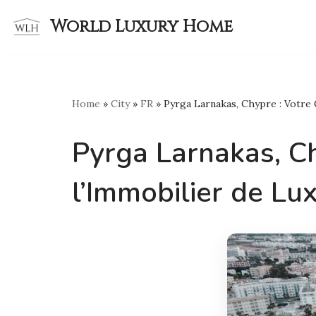
World Luxury Home
Skip
to
content
Home
»
City
»
FR
»
Pyrga Larnakas, Chypre : Votre 
Pyrga Larnakas, Ch
l’Immobilier de Lu