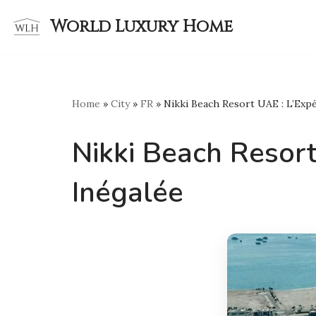
World Luxury Home
Skip
to
content
Home
»
City
»
FR
»
Nikki Beach Resort UAE : L’Exp
Nikki Beach Resort
Inégalée