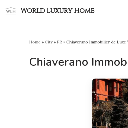
World Luxury Home
Skip
to
content
Home
»
City
»
FR
»
Chiaverano Immobilier de Luxe
Chiaverano Immobi