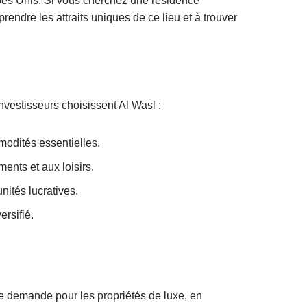
bes Unis. Si vous cherchez une résidence
endre les attraits uniques de ce lieu et à trouver
investisseurs choisissent Al Wasl :
modités essentielles.
ents et aux loisirs.
nités lucratives.
rsifié.
e demande pour les propriétés de luxe, en