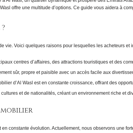
 à Al Wasl, un quartier dynamique et prospère des Émirats Ara
Wasl offre une multitude d’options. Ce guide vous aidera à compr
 ?
 de vie. Voici quelques raisons pour lesquelles les acheteurs et 
paux centres d’affaires, des attractions touristiques et des com
ent sûr, propre et paisible avec un accès facile aux divertissem
lier d’Al Wasl est en constante croissance, offrant des opportu
ltures et de nationalités, créant un environnement riche et dive
mobilier
 en constante évolution. Actuellement, nous observons une fort