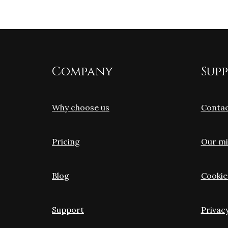
Company
Sup
Why choose us
Contac
Pricing
Our mi
Blog
Cookie
Support
Privac