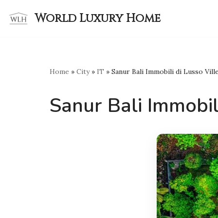
World Luxury Home
Skip
to
content
Home
»
City
»
IT
»
Sanur Bali Immobili di Lusso Vill
Sanur Bali Immobili