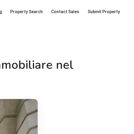
g
Property Search
Contact Sales
Submit Property
mmobiliare nel