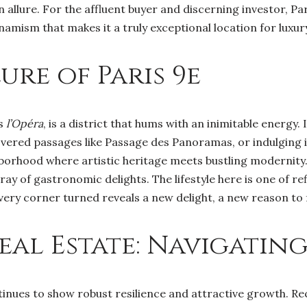
 allure. For the affluent buyer and discerning investor, Par
mism that makes it a truly exceptional location for luxury
ure of Paris 9e
as
l’Opéra
, is a district that hums with an inimitable energy
covered passages like Passage des Panoramas, or indulging
hborhood where artistic heritage meets bustling modernity
ay of gastronomic delights. The lifestyle here is one of r
very corner turned reveals a new delight, a new reason to fal
Real Estate: Navigatin
ntinues to show robust resilience and attractive growth. Re