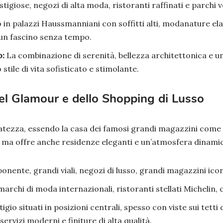
igiose, negozi di alta moda, ristoranti raffinati e parchi ve
in palazzi Haussmanniani con soffitti alti, modanature ela
 un fascino senza tempo.
o:
La combinazione di serenità, bellezza architettonica e u
stile di vita sofisticato e stimolante.
el Glamour e dello Shopping di Lusso
natezza, essendo la casa dei famosi grandi magazzini come
, ma offre anche residenze eleganti e un’atmosfera dinami
nente, grandi viali, negozi di lusso, grandi magazzini icon
rchi di moda internazionali, ristoranti stellati Michelin, 
io situati in posizioni centrali, spesso con viste sui tetti di 
ervizi moderni e finiture di alta qualità.