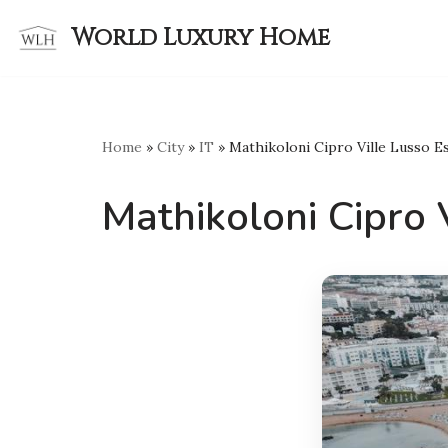
World Luxury Home
Skip
to
content
Home
»
City
»
IT
»
Mathikoloni Cipro Ville Lusso Es
Mathikoloni Cipro V