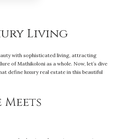
xury Living
uty with sophisticated living, attracting
ure of Mathikoloni as a whole. Now, let’s dive
 define luxury real estate in this beautiful
e Meets