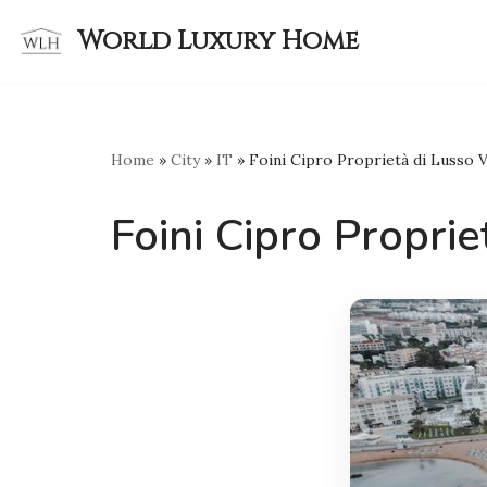
World Luxury Home
Skip
to
content
Home
»
City
»
IT
»
Foini Cipro Proprietà di Lusso Vi
Foini Cipro Proprie