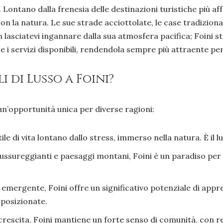
tà. Lontano dalla frenesia delle destinazioni turistiche più 
la natura. Le sue strade acciottolate, le case tradizional
lasciatevi ingannare dalla sua atmosfera pacifica; Foini s
e i servizi disponibili, rendendola sempre più attraente pe
i di Lusso a Foini?
un’opportunità unica per diverse ragioni:
ile di vita lontano dallo stress, immerso nella natura. È il 
ssureggianti e paesaggi montani, Foini è un paradiso per gl
mergente, Foini offre un significativo potenziale di appr
 posizionate.
rescita, Foini mantiene un forte senso di comunità, con re