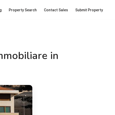
g
Property Search
Contact Sales
Submit Property
mmobiliare in