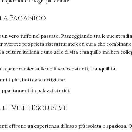
 Esploriamo i luoghi più ambiti:
lla Paganico
 è un vero tuffo nel passato. Passeggiando tra le sue stradin
i troverete proprietà ristrutturate con cura che combinan
 cultura italiana e uno stile di vita tranquillo ma ben colle
ta panoramica sulle colline circostanti, tranquillità.
nti tipici, botteghe artigiane.
 appartamenti in palazzi storici.
le Ville Esclusive
ti offrono un’esperienza di lusso più isolata e spaziosa. 