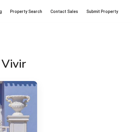
g
Property Search
Contact Sales
Submit Property
Vivir