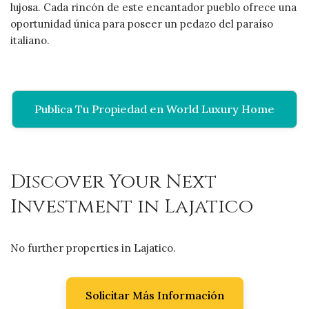
lujosa. Cada rincón de este encantador pueblo ofrece una
oportunidad única para poseer un pedazo del paraíso
italiano.
Publica Tu Propiedad en World Luxury Home
Discover Your Next
Investment in Lajatico
No further properties in Lajatico.
Solicitar Más Información