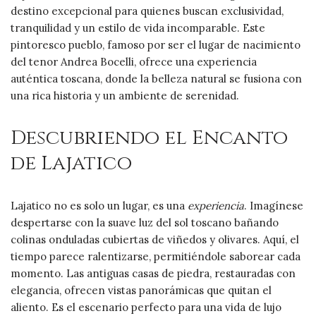
destino excepcional para quienes buscan exclusividad,
tranquilidad y un estilo de vida incomparable. Este
pintoresco pueblo, famoso por ser el lugar de nacimiento
del tenor Andrea Bocelli, ofrece una experiencia
auténtica toscana, donde la belleza natural se fusiona con
una rica historia y un ambiente de serenidad.
Descubriendo el Encanto
de Lajatico
Lajatico no es solo un lugar, es una
experiencia
. Imagínese
despertarse con la suave luz del sol toscano bañando
colinas onduladas cubiertas de viñedos y olivares. Aquí, el
tiempo parece ralentizarse, permitiéndole saborear cada
momento. Las antiguas casas de piedra, restauradas con
elegancia, ofrecen vistas panorámicas que quitan el
aliento. Es el escenario perfecto para una vida de lujo