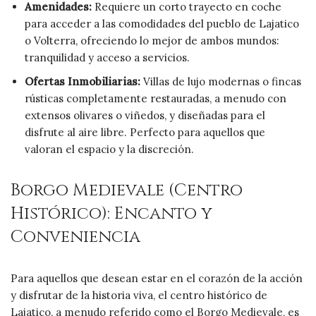
Amenidades:
Requiere un corto trayecto en coche
para acceder a las comodidades del pueblo de Lajatico
o Volterra, ofreciendo lo mejor de ambos mundos:
tranquilidad y acceso a servicios.
Ofertas Inmobiliarias:
Villas de lujo modernas o fincas
rústicas completamente restauradas, a menudo con
extensos olivares o viñedos, y diseñadas para el
disfrute al aire libre. Perfecto para aquellos que
valoran el espacio y la discreción.
Borgo Medievale (Centro
Histórico): Encanto y
Conveniencia
Para aquellos que desean estar en el corazón de la acción
y disfrutar de la historia viva, el centro histórico de
Lajatico, a menudo referido como el Borgo Medievale, es