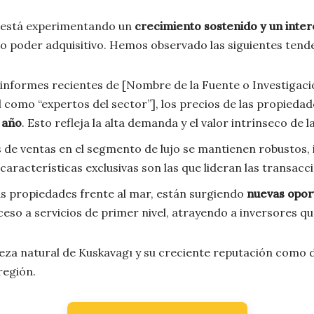
ı está experimentando un
crecimiento sostenido y un inte
to poder adquisitivo. Hemos observado las siguientes tend
nformes recientes de [Nombre de la Fuente o Investigación
l como “expertos del sector”], los precios de las propieda
 año
. Esto refleja la alta demanda y el valor intrínseco de l
de ventas en el segmento de lujo se mantienen robustos,
 características exclusivas son las que lideran las transacc
as propiedades frente al mar, están surgiendo
nuevas opor
eso a servicios de primer nivel, atrayendo a inversores que
lleza natural de Kuskavagı y su creciente reputación como 
región.