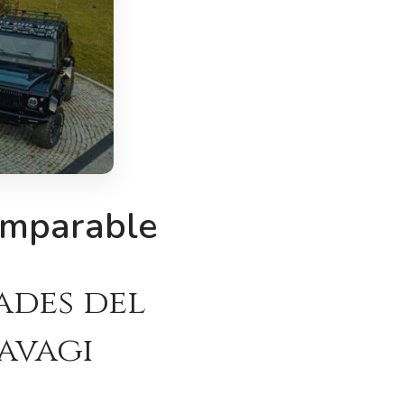
comparable
ades del
avagı