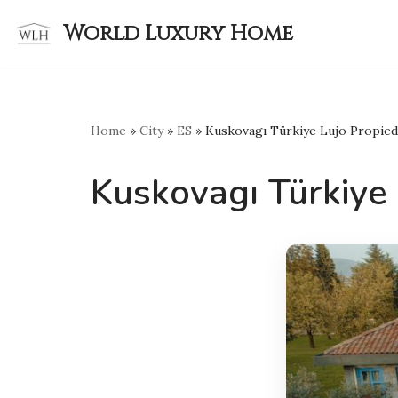
World Luxury Home
Skip
to
content
Home
»
City
»
ES
»
Kuskovagı Türkiye Lujo Propied
Kuskovagı Türkiye